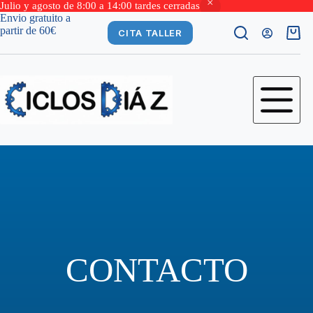
Julio y agosto de 8:00 a 14:00 tardes cerradas
Saltar
Envio gratuito a
al
partir de 60€
CITA TALLER
Carro
contenido
de
comp
CONTACTO​