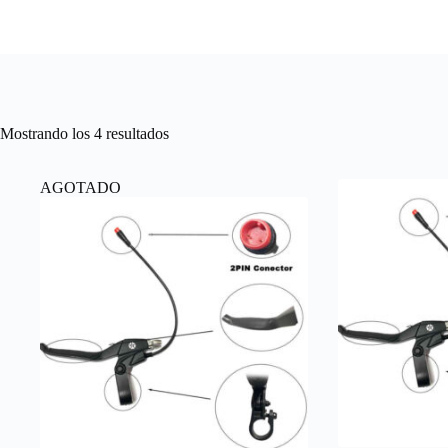
Ordenado
Mostrando los 4 resultados
por
precio:
alto
AGOTADO
a
bajo