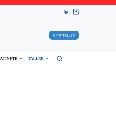
Carro
de
compra
CITA TALLER
PATINETE
TALLER