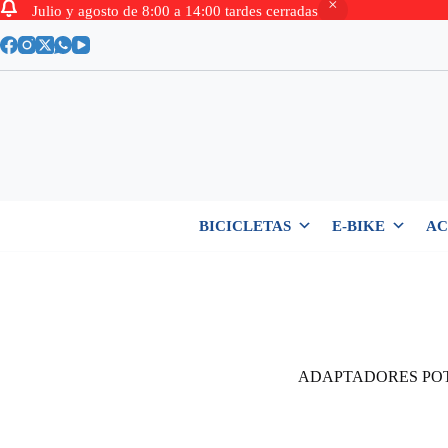
Julio y agosto de 8:00 a 14:00 tardes cerradas
Saltar
al
contenido
BICICLETAS
E-BIKE
AC
ADAPTADORES PO