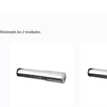
Ordenado
Mostrando los 2 resultados
por
precio:
alto
a
bajo