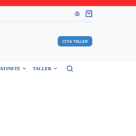
Carro
de
compra
CITA TALLER
PATINETE
TALLER