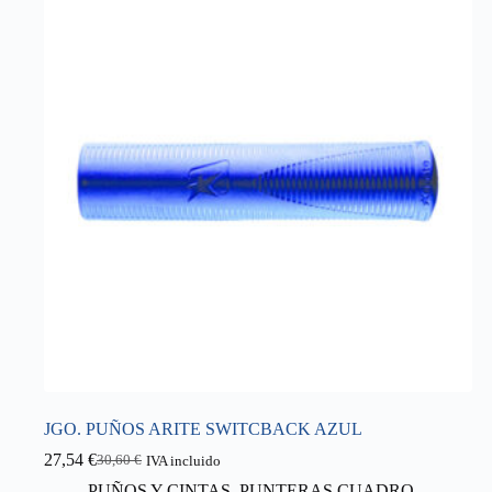
JGO. PUÑOS ARITE SWITCBACK AZUL
27,54
€
30,60
€
IVA incluido
El
El
precio
precio
PUÑOS Y CINTAS
,
PUNTERAS CUADRO