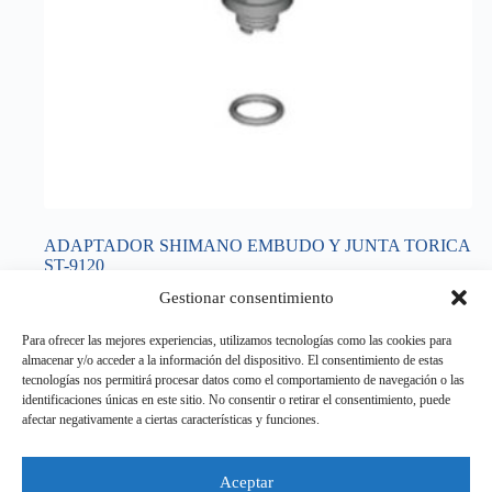
ADAPTADOR SHIMANO EMBUDO Y JUNTA TORICA
ST-9120
2,20
€
Gestionar consentimiento
IVA incluido
HERRAMIENTAS DE FRENO
,
TALLER
Para ofrecer las mejores experiencias, utilizamos tecnologías como las cookies para
almacenar y/o acceder a la información del dispositivo. El consentimiento de estas
Añadir al carrito
tecnologías nos permitirá procesar datos como el comportamiento de navegación o las
identificaciones únicas en este sitio. No consentir o retirar el consentimiento, puede
afectar negativamente a ciertas características y funciones.
Aviso legal
Aceptar
Política de Privacidad