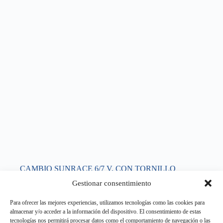
CAMBIO SUNRACE 6/7 V. CON TORNILLO
5,00
€
Gestionar consentimiento
IVA incluido
CAMBIOS
,
TRANSMISIÓN
Para ofrecer las mejores experiencias, utilizamos tecnologías como las cookies para
almacenar y/o acceder a la información del dispositivo. El consentimiento de estas
Añadir al carrito
tecnologías nos permitirá procesar datos como el comportamiento de navegación o las