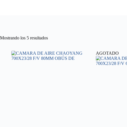
Ordenado
Mostrando los 5 resultados
por
precio:
alto
AGOTADO
a
bajo