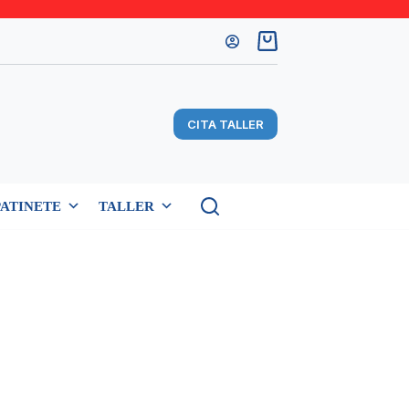
Carro
de
compra
CITA TALLER
PATINETE
TALLER