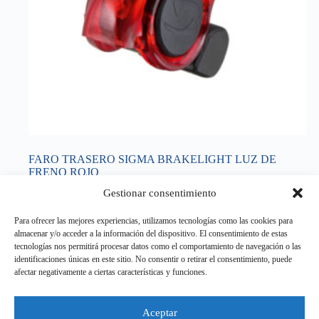
FARO TRASERO SIGMA BRAKELIGHT LUZ DE
FRENO ROJO
8,95
€
Gestionar consentimiento
IVA incluido
ILUMINACIÓN
,
LUZ TRASERA
Para ofrecer las mejores experiencias, utilizamos tecnologías como las cookies para
almacenar y/o acceder a la información del dispositivo. El consentimiento de estas
Añadir al carrito
tecnologías nos permitirá procesar datos como el comportamiento de navegación o las
identificaciones únicas en este sitio. No consentir o retirar el consentimiento, puede
afectar negativamente a ciertas características y funciones.
Aviso legal
Aceptar
Política de Privacidad