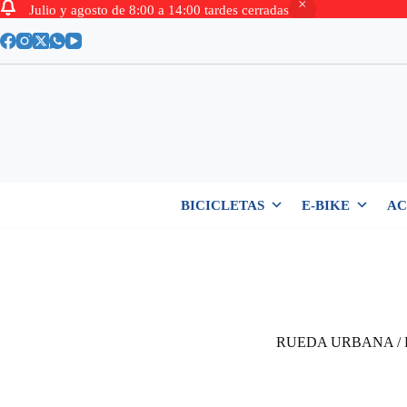
Julio y agosto de 8:00 a 14:00 tardes cerradas
Saltar
al
contenido
BICICLETAS
E-BIKE
AC
RUEDA URBANA / 