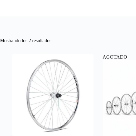
Ordenado
Mostrando los 2 resultados
por
precio:
alto
AGOTADO
a
bajo