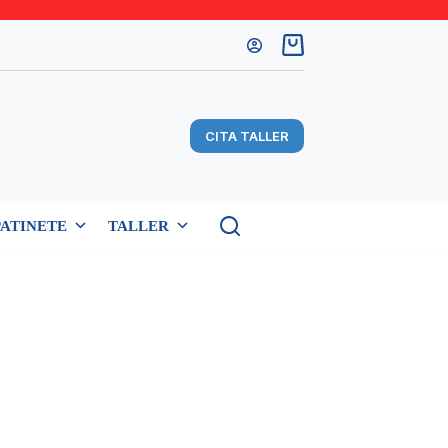
Carro
de
compra
CITA TALLER
PATINETE
TALLER