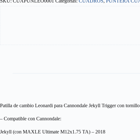
SKU:
CUAPUNLEO0001
Categorías:
CUADROS
,
PUNTERA CU
Patilla de cambio Leonardi para Cannondale Jekyll Trigger con tornill
– Compatible con Cannondale:
Jekyll (con MAXLE Ultimate M12x1.75 TA) – 2018