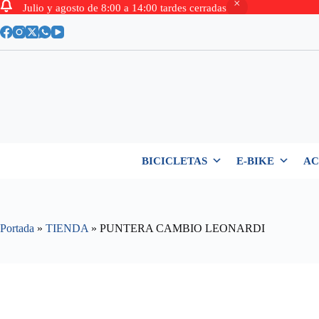
Julio y agosto de 8:00 a 14:00 tardes cerradas
Saltar
al
contenido
BICICLETAS
E-BIKE
AC
Portada
»
TIENDA
»
PUNTERA CAMBIO LEONARDI