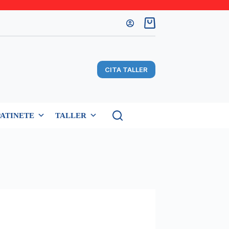
Carro
de
compra
CITA TALLER
PATINETE
TALLER