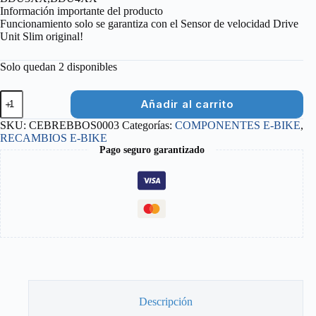
Información importante del producto
Funcionamiento solo se garantiza con el Sensor de velocidad Drive
Unit Slim original!
Solo quedan 2 disponibles
IMAN
Añadir al carrito
CALIBRADO
BOSCH
SKU:
CEBREBBOS0003
Categorías:
COMPONENTES E-BIKE
,
SMART
RECAMBIOS E-BIKE
SYSTEM
Pago seguro garantizado
6
ORIFICIOS
cantidad
Descripción