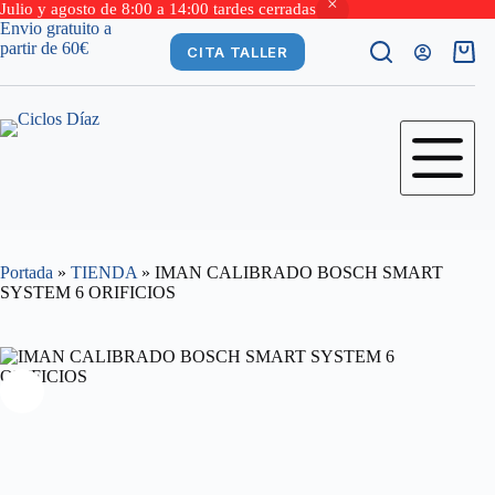
Julio y agosto de 8:00 a 14:00 tardes cerradas
Saltar
Envio gratuito a
al
partir de 60€
CITA TALLER
Carro
contenido
de
comp
Portada
»
TIENDA
»
IMAN CALIBRADO BOSCH SMART
SYSTEM 6 ORIFICIOS