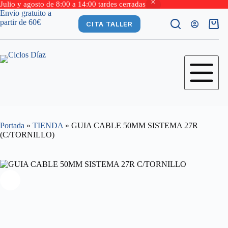
Julio y agosto de 8:00 a 14:00 tardes cerradas
Saltar
Envio gratuito a
al
partir de 60€
CITA TALLER
Carro
contenido
de
comp
Portada
»
TIENDA
»
GUIA CABLE 50MM SISTEMA 27R
(C/TORNILLO)