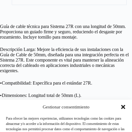
Guía de cable técnica para Sistema 27R con una longitud de 50mm.
Proporciona un guiado firme y seguro, reduciendo el desgaste por
rozamiento. Incluye tornillo para montaje.
Descripción Larga: Mejore la eficiencia de sus instalaciones con la
Guía de Cable de 50mm, diseñada para una integración perfecta en el
Sistema 27R. Este componente es vital para mantener la alineación
correcta del cableado en aplicaciones industriales o mecánicas
exigentes.
•Compatibilidad: Específica para el estándar 27R.
•Dimensiones: Longitud total de 50mm (L).
Gestionar consentimiento
•Fijación: Se suministra con tornillo de alta resistencia.
Para ofrecer las mejores experiencias, utilizamos tecnologías como las cookies para
•Calidad: Acabado resistente a la corrosión para una vida útil
almacenar y/o acceder a la información del dispositivo. El consentimiento de estas
prolongada.
tecnologías nos permitirá procesar datos como el comportamiento de navegación o las