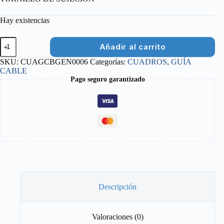
Hay existencias
GUIA
Añadir al carrito
CABLE
50MM
SKU:
CUAGCBGEN0006
Categorías:
CUADROS
,
GUÍA
SISTEMA
CABLE
27R
Pago seguro garantizado
(C/TORNILLO)
cantidad
Descripción
Valoraciones (0)