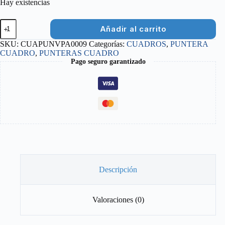
Hay existencias
PUNTERA
Añadir al carrito
CAMBIO
VPARTS
SKU:
CUAPUNVPA0009
Categorías:
CUADROS
,
PUNTERA
HG01101
CUADRO
,
PUNTERAS CUADRO
cantidad
Pago seguro garantizado
Descripción
Valoraciones (0)