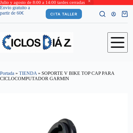
Julio y agosto de 8:00 a 14:00 tardes cerradas
Saltar
Envio gratuito a
al
partir de 60€
CITA TALLER
Carro
contenido
de
comp
Portada
»
TIENDA
»
SOPORTE V BIKE TOP CAP PARA
CICLOCOMPUTADOR GARMIN