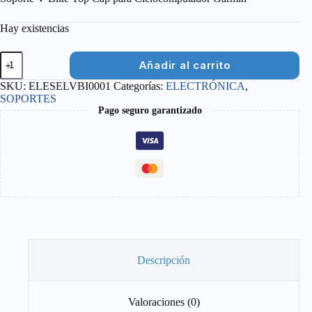
Hay existencias
SOPORTE
Añadir al carrito
V
BIKE
SKU:
ELESELVBI0001
Categorías:
ELECTRÓNICA
,
TOP
SOPORTES
CAP
Pago seguro garantizado
PARA
CICLOCOMPUTADOR
GARMIN
cantidad
Descripción
Valoraciones (0)