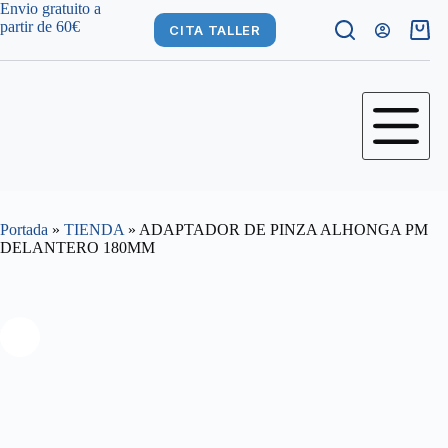
Saltar
Envio gratuito a
al
partir de 60€
CITA TALLER
Carro
contenido
de
comp
Portada
»
TIENDA
»
ADAPTADOR DE PINZA ALHONGA PM
DELANTERO 180MM