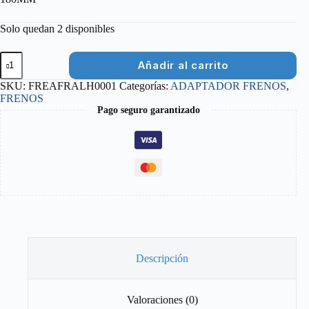
Solo quedan 2 disponibles
ADAPTADOR
Añadir al carrito
DE
PINZA
SKU:
FREAFRALH0001
Categorías:
ADAPTADOR FRENOS
,
ALHONGA
FRENOS
PM
Pago seguro garantizado
DELANTERO
180MM
cantidad
Descripción
Valoraciones (0)