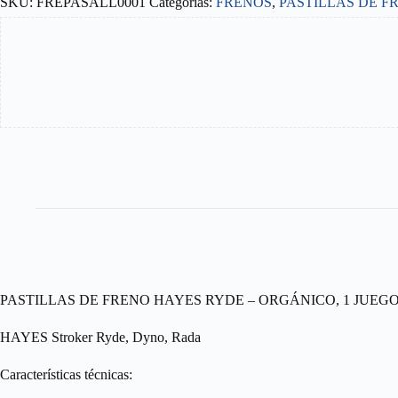
SKU:
FREPASALL0001
Categorías:
FRENOS
,
PASTILLAS DE F
RYDE
-
ORGÁNICO,
1
JUEGO
cantidad
PASTILLAS DE FRENO HAYES RYDE – ORGÁNICO, 1 JUEG
HAYES Stroker Ryde, Dyno, Rada
Características técnicas: