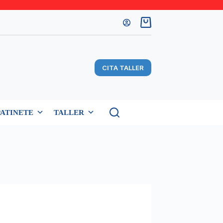
Carro
de
compra
CITA TALLER
PATINETE
TALLER