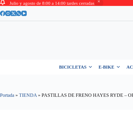
Julio y agosto de 8:00 a 14:00 tardes cerradas
Saltar
al
contenido
BICICLETAS
E-BIKE
AC
Portada
»
TIENDA
»
PASTILLAS DE FRENO HAYES RYDE – O