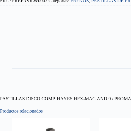
SKU:
FREPASJLW0002
Categorías:
FRENOS
,
PASTILLAS DE F
cantidad
PASTILLAS DISCO COMP. HAYES HFX-MAG AND 9 / PROM
Productos relacionados