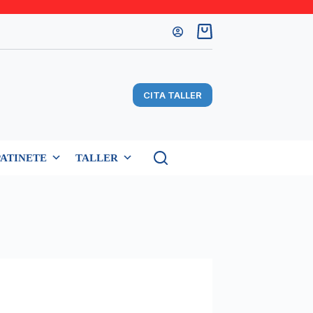
Carro
de
compra
CITA TALLER
PATINETE
TALLER