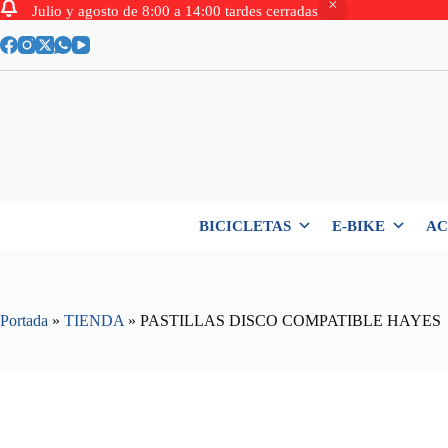
Julio y agosto de 8:00 a 14:00 tardes cerradas
Saltar
al
contenido
BICICLETAS
E-BIKE
AC
Portada
»
TIENDA
»
PASTILLAS DISCO COMPATIBLE HAYES