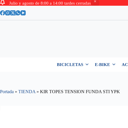
Julio y agosto de 8:00 a 14:00 tardes cerradas
Saltar
al
contenido
BICICLETAS
E-BIKE
AC
Portada
»
TIENDA
»
KIR TOPES TENSION FUNDA STI YPK