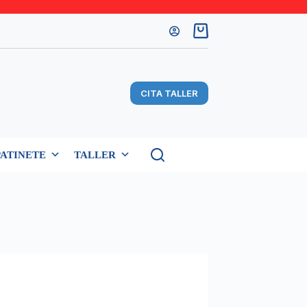
Carro
de
compra
CITA TALLER
PATINETE
TALLER