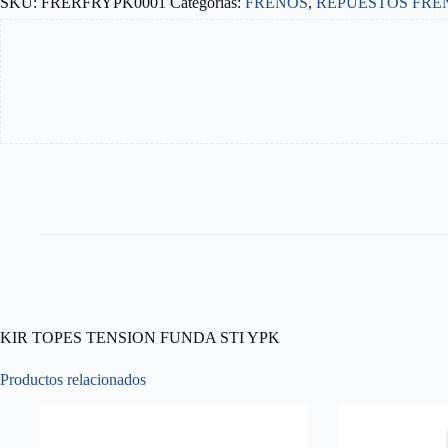
SKU:
FRERFRYPK0001
Categorías:
FRENOS
,
REPUESTOS FRE
STI
YPK
cantidad
KIR TOPES TENSION FUNDA STI YPK
Productos relacionados