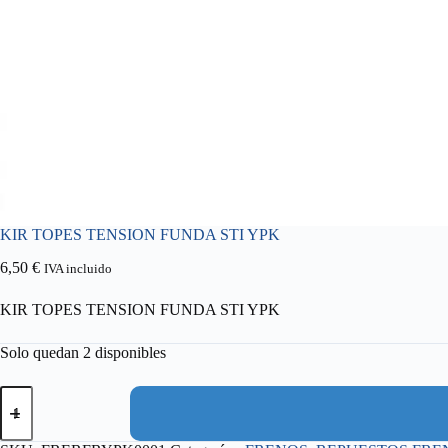
KIR TOPES TENSION FUNDA STI YPK
6,50
€
IVA incluido
KIR TOPES TENSION FUNDA STI YPK
Solo quedan 2 disponibles
KIR
TOPES
TENSION
FUNDA