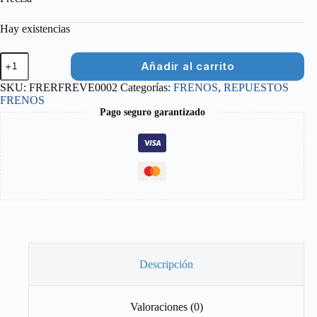
Hay existencias
REDUCTOR
Añadir al carrito
PIN
INSERT
SKU:
FRERFREVE0002
Categorías:
FRENOS
,
REPUESTOS
LATIGUILLO
FRENOS
TEKTRO
Pago seguro garantizado
cantidad
Descripción
Valoraciones (0)