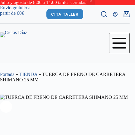
Julio y agosto de 8:00 a 14:00 tardes cerradas
Saltar
Envio gratuito a
al
partir de 60€
CITA TALLER
Carro
contenido
de
comp
Portada
»
TIENDA
»
TUERCA DE FRENO DE CARRETERA
SHIMANO 25 MM