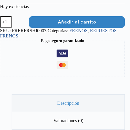
Hay existencias
TUERCA
Añadir al carrito
DE
FRENO
SKU:
FRERFRSHI0003
Categorías:
FRENOS
,
REPUESTOS
DE
FRENOS
CARRETERA
Pago seguro garantizado
SHIMANO
25
MM
cantidad
Descripción
Valoraciones (0)