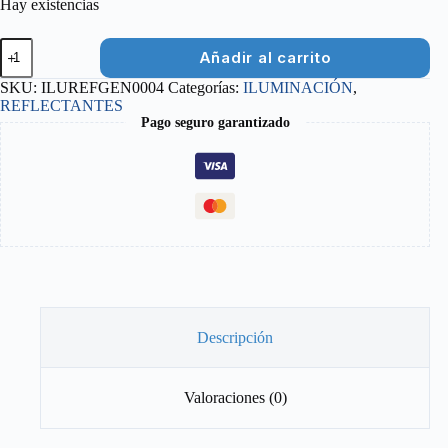
Hay existencias
CATADIOPTRICO
Añadir al carrito
RUEDA
BICICLETA
SKU:
ILUREFGEN0004
Categorías:
ILUMINACIÓN
,
cantidad
REFLECTANTES
Pago seguro garantizado
Descripción
Valoraciones (0)