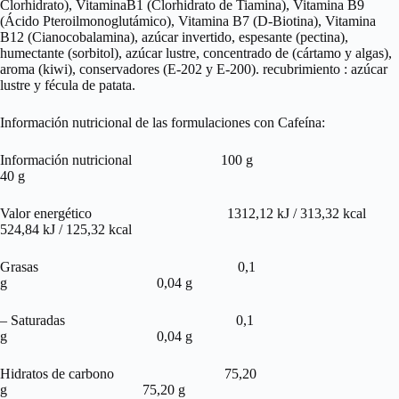
Clorhidrato), VitaminaB1 (Clorhidrato de Tiamina), Vitamina B9
(Ácido Pteroilmonoglutámico), Vitamina B7 (D-Biotina), Vitamina
B12 (Cianocobalamina), azúcar invertido, espesante (pectina),
humectante (sorbitol), azúcar lustre, concentrado de (cártamo y algas),
aroma (kiwi), conservadores (E-202 y E-200). recubrimiento : azúcar
lustre y fécula de patata.
Información nutricional de las formulaciones con Cafeína:
Información nutricional 100 g
40 g
Valor energético 1312,12 kJ / 313,32 kcal
524,84 kJ / 125,32 kcal
Grasas 0,1
g 0,04 g
– Saturadas 0,1
g 0,04 g
Hidratos de carbono 75,20
g 75,20 g