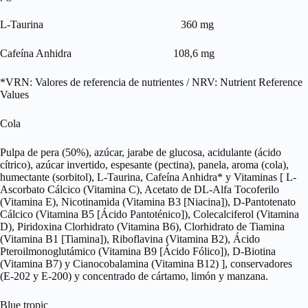
L-Taurina 360 mg
Cafeína Anhidra 108,6 mg
*VRN: Valores de referencia de nutrientes / NRV: Nutrient Reference
Values
Cola
Pulpa de pera (50%), azúcar, jarabe de glucosa, acidulante (ácido
cítrico), azúcar invertido, espesante (pectina), panela, aroma (cola),
humectante (sorbitol), L-Taurina, Cafeína Anhidra* y Vitaminas [ L-
Ascorbato Cálcico (Vitamina C), Acetato de DL-Alfa Tocoferilo
(Vitamina E), Nicotinamida (Vitamina B3 [Niacina]), D-Pantotenato
Cálcico (Vitamina B5 [Ácido Pantoténico]), Colecalciferol (Vitamina
D), Piridoxina Clorhidrato (Vitamina B6), Clorhidrato de Tiamina
(Vitamina B1 [Tiamina]), Riboflavina (Vitamina B2), Ácido
Pteroilmonoglutámico (Vitamina B9 [Ácido Fólico]), D-Biotina
(Vitamina B7) y Cianocobalamina (Vitamina B12) ], conservadores
(E-202 y E-200) y concentrado de cártamo, limón y manzana.
Blue tropic