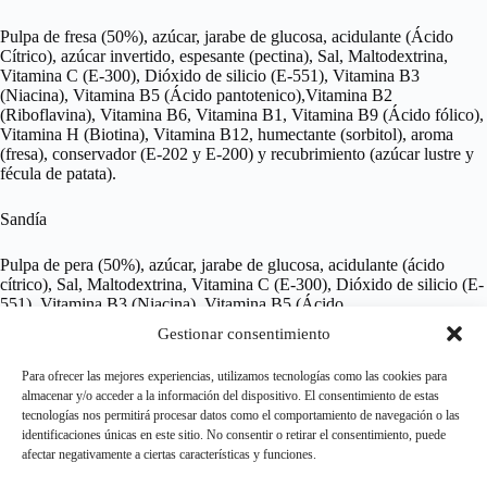
Pulpa de fresa (50%), azúcar, jarabe de glucosa, acidulante (Ácido
Cítrico), azúcar invertido, espesante (pectina), Sal, Maltodextrina,
Vitamina C (E-300), Dióxido de silicio (E-551), Vitamina B3
(Niacina), Vitamina B5 (Ácido pantotenico),Vitamina B2
(Riboflavina), Vitamina B6, Vitamina B1, Vitamina B9 (Ácido fólico),
Vitamina H (Biotina), Vitamina B12, humectante (sorbitol), aroma
(fresa), conservador (E-202 y E-200) y recubrimiento (azúcar lustre y
fécula de patata).
Sandía
Pulpa de pera (50%), azúcar, jarabe de glucosa, acidulante (ácido
cítrico), Sal, Maltodextrina, Vitamina C (E-300), Dióxido de silicio (E-
551), Vitamina B3 (Niacina), Vitamina B5 (Ácido
pantotenico),Vitamina B2 (Riboflavina), Vitamina B6, Vitamina B1,
Gestionar consentimiento
Vitamina B9 (Ácido fólico), Vitamina H (Biotina), Vitamina B12,
azúcar invertido, espesante (pectina), humectante (sorbitol), aroma
Para ofrecer las mejores experiencias, utilizamos tecnologías como las cookies para
(sandía), concentrado de zanahoria y grosella negra, conservadores
almacenar y/o acceder a la información del dispositivo. El consentimiento de estas
(E-202 y E-200) y recubrimiento (azúcar lustre y fécula de patata).
tecnologías nos permitirá procesar datos como el comportamiento de navegación o las
identificaciones únicas en este sitio. No consentir o retirar el consentimiento, puede
afectar negativamente a ciertas características y funciones.