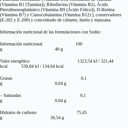
(Vitamina B1 [Tiamina]), Riboflavina (Vitamina B2), Ácido
Pteroilmonoglutámico (Vitamina B9 [Ácido Fólico]), D-Biotina
(Vitamina B7) y Cianocobalamina (Vitamina B12) ], conservadores
(E-202 y E-200) y concentrado de cártamo, limón y manzana.
Información nutricional de las formulaciones con Sodio:
Información nutricional 100
g 40 g
Valor energético 1323,54 kJ / 321,44
kcal 530,84 kJ / 134,64 kcal
Grasas 0,1
g 0,04 g
– Saturadas 0,1
g 0,04 g
Hidratos de carbono 75,45
g 30,54 g