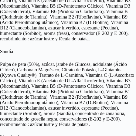
Cálcico), Vitamina E (Acetato de DL-Alfa Tocoferilo), Vitamina B3
(Nicotinamida), Vitamina B5 (D-Pantotenato Cálcico), Vitamina D3
(Colecalciferol), Vitamina B6 (Piridoxina Clorhidrato), Vitamina B1
(Clorhidrato de Tiamina), Vitamina B2 (Riboflavina), Vitamina B9
(Ácido Pteroilmonoglutámico), Vitamina B7 (D-Biotina), Vitamina
B12 (Cianocobalamina), azucar invertido, espesante (Pectina),
humectante (Sorbitol), aroma (fresa), conservador (E-202 y E-200),
recubrimiento : azúcar lustre y fécula de patata.
Sandía
Pulpa de pera (50%), azúcar, jarabe de Glucosa, acidulante (Ácido
Cítrico), Carbonato Magnésico, Citrato de Potasio, L-Glutamina
(Kyowa Quality®), Tartrato de L-Carnitina, Vitamina C (L-Ascorbato
Cálcico), Vitamina E (Acetato de DL-Alfa Tocoferilo), Vitamina B3
(Nicotinamida), Vitamina B5 (D-Pantotenato Cálcico), Vitamina D3
(Colecalciferol), Vitamina B6 (Piridoxina Clorhidrato), Vitamina B1
(Clorhidrato de Tiamina), Vitamina B2 (Riboflavina), Vitamina B9
(Ácido Pteroilmonoglutámico), Vitamina B7 (D-Biotina), Vitamina
B12 (Cianocobalamina), azucar invertido, espesante (Pectina),
humectante (Sorbitol), aroma (Sandía), concentrado de zanahoria,
concentrado de grosella negra, conservadores (E-202 y E-200),
recubrimiento : azúcar lustre y fécula de patata.