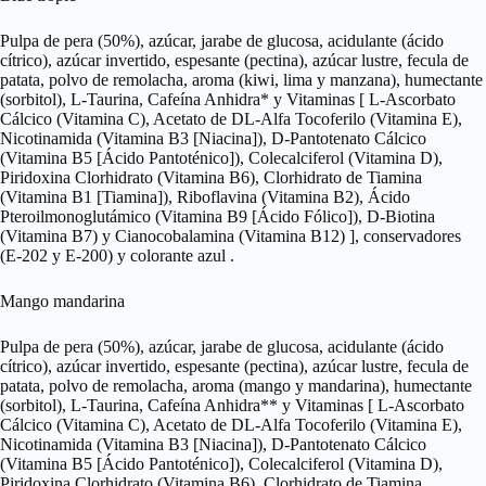
Pulpa de pera (50%), azúcar, jarabe de glucosa, acidulante (ácido
cítrico), azúcar invertido, espesante (pectina), azúcar lustre, fecula de
patata, polvo de remolacha, aroma (kiwi, lima y manzana), humectante
(sorbitol), L-Taurina, Cafeína Anhidra* y Vitaminas [ L-Ascorbato
Cálcico (Vitamina C), Acetato de DL-Alfa Tocoferilo (Vitamina E),
Nicotinamida (Vitamina B3 [Niacina]), D-Pantotenato Cálcico
(Vitamina B5 [Ácido Pantoténico]), Colecalciferol (Vitamina D),
Piridoxina Clorhidrato (Vitamina B6), Clorhidrato de Tiamina
(Vitamina B1 [Tiamina]), Riboflavina (Vitamina B2), Ácido
Pteroilmonoglutámico (Vitamina B9 [Ácido Fólico]), D-Biotina
(Vitamina B7) y Cianocobalamina (Vitamina B12) ], conservadores
(E-202 y E-200) y colorante azul .
Mango mandarina
Pulpa de pera (50%), azúcar, jarabe de glucosa, acidulante (ácido
cítrico), azúcar invertido, espesante (pectina), azúcar lustre, fecula de
patata, polvo de remolacha, aroma (mango y mandarina), humectante
(sorbitol), L-Taurina, Cafeína Anhidra** y Vitaminas [ L-Ascorbato
Cálcico (Vitamina C), Acetato de DL-Alfa Tocoferilo (Vitamina E),
Nicotinamida (Vitamina B3 [Niacina]), D-Pantotenato Cálcico
(Vitamina B5 [Ácido Pantoténico]), Colecalciferol (Vitamina D),
Piridoxina Clorhidrato (Vitamina B6), Clorhidrato de Tiamina