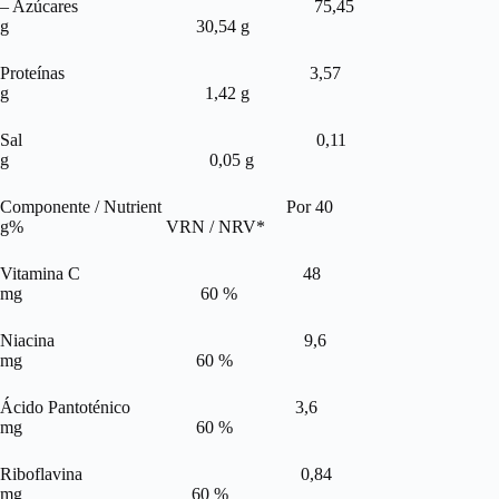
– Azúcares 75,45
g 30,54 g
Proteínas 3,57
g 1,42 g
Sal 0,11
g 0,05 g
Componente / Nutrient Por 40
g% VRN / NRV*
Vitamina C 48
mg 60 %
Niacina 9,6
mg 60 %
Ácido Pantoténico 3,6
mg 60 %
Riboflavina 0,84
mg 60 %