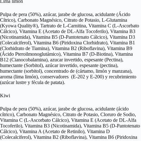
Lima limón
Pulpa de pera (50%), azúcar, jarabe de glucosa, acidulante (Ácido
Cítrico), Carbonato Magnésico, Citrato de Potasio, L-Glutamina
(Kyowa Quality®), Tartrato de L-Carnitina, Vitamina C (L-Ascorbato
Cálcico), Vitamina E (Acetato de DL-Alfa Tocoferilo), Vitamina B3
(Nicotinamida), Vitamina B5 (D-Pantotenato Cálcico), Vitamina D3
(Colecalciferol), Vitamina B6 (Piridoxina Clorhidrato), Vitamina B1
(Clorhidrato de Tiamina), Vitamina B2 (Riboflavina), Vitamina B9
(Ácido Pteroilmonoglutámico), Vitamina B7 (D-Biotina), Vitamina
B12 (Cianocobalamina), azucar invertido, espesante (Pectina),
humectante (Sorbitol), azúcar invertido, espesante (pectina),
humectante (sorbitol), concentrado de (cártamo, limón y manzana),
aroma (lima limón), conservadores (E-202 y E-200) y recubrimiento
(azúcar lustre y fécula de patata).
Kiwi
Pulpa de pera (50%), azúcar, jarabe de glucosa, acidulante (ácido
cítrico), Carbonato Magnésico, Citrato de Potasio, Cloruro de Sodio,
Vitamina C (L-Ascorbato Cálcico), Vitamina E (Acetato de DL-Alfa
Tocoferilo), Vitamina B3 (Nicotinamida), Vitamina B5 (D-Pantotenato
Cálcico), Vitamina A (Acetato de Retinilo), Vitamina D
(Colecalciferol), Vitamina B2 (Riboflavina), Vitamina B6 (Piridoxina