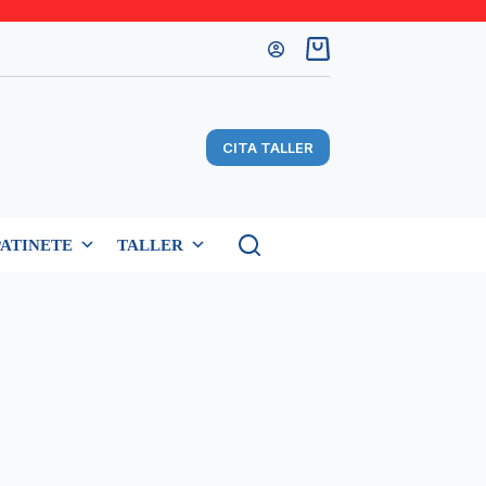
Carro
de
compra
CITA TALLER
PATINETE
TALLER