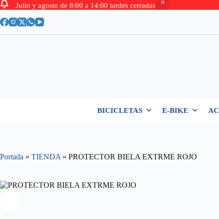
Julio y agosto de 8:00 a 14:00 tardes cerradas
Saltar
al
contenido
BICICLETAS
E-BIKE
AC
Portada
»
TIENDA
»
PROTECTOR BIELA EXTRME ROJO