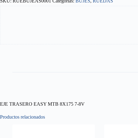
SKU:
RUEBUJEAS0001
Categorías:
BUJES
,
RUEDAS
8X175
7-
8V
cantidad
EJE TRASERO EASY MTB 8X175 7-8V
Productos relacionados