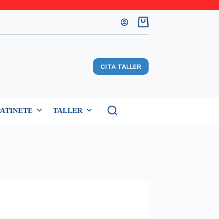
Carro
de
compra
CITA TALLER
PATINETE
TALLER