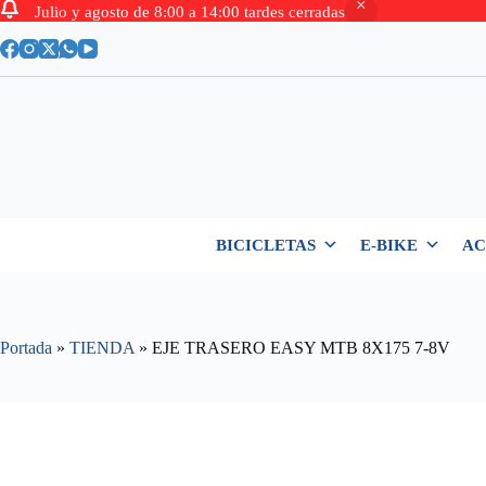
Julio y agosto de 8:00 a 14:00 tardes cerradas
Saltar
al
contenido
BICICLETAS
E-BIKE
AC
Portada
»
TIENDA
»
EJE TRASERO EASY MTB 8X175 7-8V