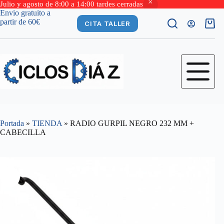
Julio y agosto de 8:00 a 14:00 tardes cerradas
Saltar
Envio gratuito a
al
partir de 60€
CITA TALLER
Carro
contenido
de
comp
Portada
»
TIENDA
»
RADIO GURPIL NEGRO 232 MM +
CABECILLA