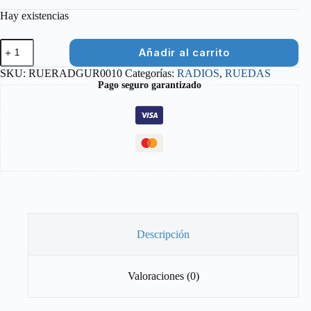
Hay existencias
RADIO
Añadir al carrito
GURPIL
NEGRO
SKU:
RUERADGUR0010
Categorías:
RADIOS
,
RUEDAS
232
Pago seguro garantizado
MM
+
CABECILLA
cantidad
Descripción
Valoraciones (0)