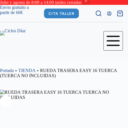
Julio y agosto de 8:00 a 14:00 tardes cerradas
Saltar
Envio gratuito a
al
partir de 60€
CITA TALLER
Carro
contenido
de
comp
Portada
»
TIENDA
»
RUEDA TRASERA EASY 16 TUERCA
(TUERCA NO INCLUIDAS)