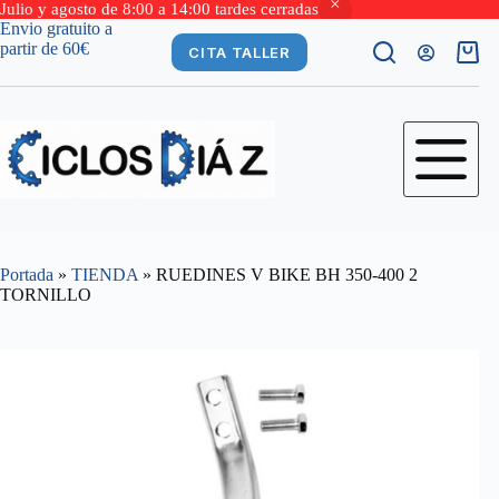
Julio y agosto de 8:00 a 14:00 tardes cerradas
Saltar
Envio gratuito a
al
partir de 60€
CITA TALLER
Carro
contenido
de
comp
Portada
»
TIENDA
»
RUEDINES V BIKE BH 350-400 2
TORNILLO