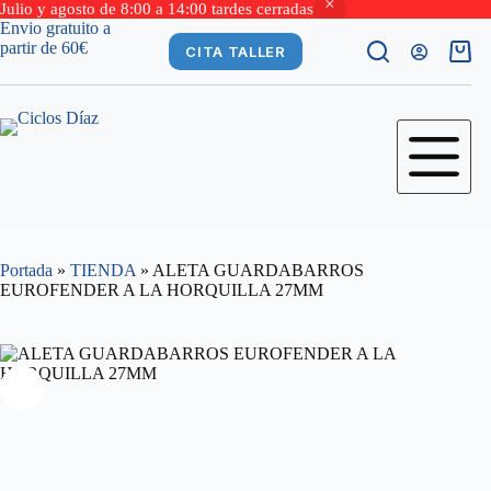
Julio y agosto de 8:00 a 14:00 tardes cerradas
Saltar
Envio gratuito a
al
partir de 60€
CITA TALLER
Carro
contenido
de
comp
Portada
»
TIENDA
»
ALETA GUARDABARROS
EUROFENDER A LA HORQUILLA 27MM