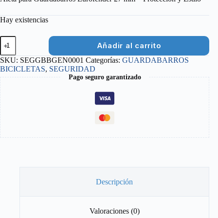
Hay existencias
ALETA
Añadir al carrito
GUARDABARROS
EUROFENDER
SKU:
SEGGBBGEN0001
Categorías:
GUARDABARROS
A
BICICLETAS
,
SEGURIDAD
LA
Pago seguro garantizado
HORQUILLA
27MM
cantidad
Descripción
Valoraciones (0)