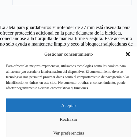
La aleta para guardabarros Eurofender de 27 mm está diseñada para
ofrecer protección adicional en la parte delantera de la bicicleta,
conectándose a la horquilla de manera firme y segura. Este accesorio
no solo ayuda a mantenerte limpio y seco al bloquear salpicaduras de
agua y barro, sino que también añade un toque estético a tu bicicleta.
Gestionar consentimiento
Fabricada con materiales de alta calidad y resistencia, esta aleta es
Para ofrecer las mejores experiencias, utilizamos tecnologías como las cookies para
ligera, fácil de instalar y compatible con guardabarros Eurofender,
almacenar y/o acceder a la información del dispositivo. El consentimiento de estas
siendo ideal para bicicletas de ciudad y trekking.
tecnologías nos permitirá procesar datos como el comportamiento de navegación o las
identificaciones únicas en este sitio. No consentir o retirar el consentimiento, puede
afectar negativamente a ciertas características y funciones.
Aviso legal
Aceptar
Política de Privacidad
Política de cookies
Terminos y condiciones
Rechazar
Política de envios
CONTACTO
Ver preferencias
Copyright © 2026 - Ciclos Díaz