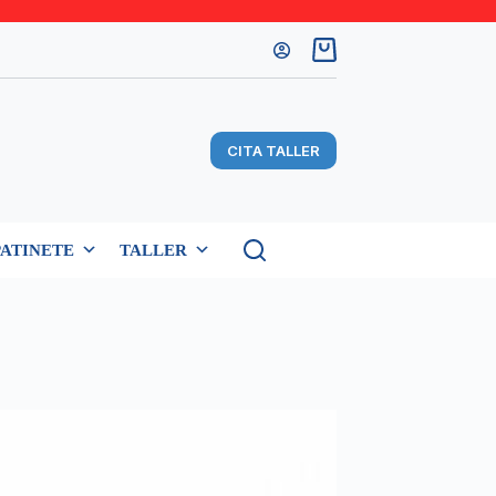
Carro
de
compra
CITA TALLER
PATINETE
TALLER