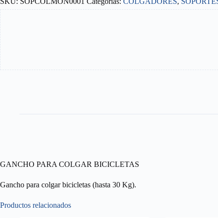
SKU:
SOPCOLMOÑ0001
Categorías:
COLGADORES
,
SOPORTES
cantidad
GANCHO PARA COLGAR BICICLETAS
Gancho para colgar bicicletas (hasta 30 Kg).
Productos relacionados