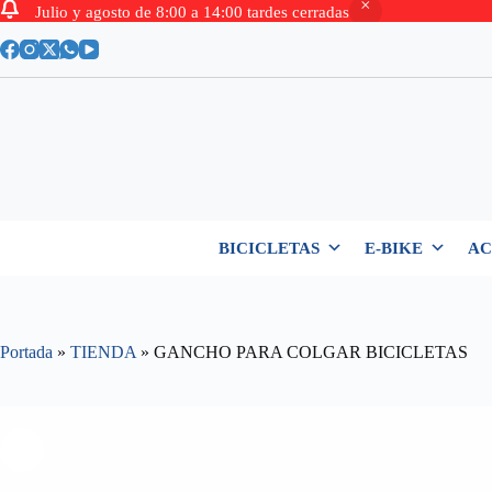
Julio y agosto de 8:00 a 14:00 tardes cerradas
Saltar
al
contenido
BICICLETAS
E-BIKE
AC
Portada
»
TIENDA
»
GANCHO PARA COLGAR BICICLETAS