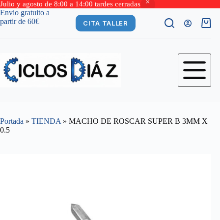
Julio y agosto de 8:00 a 14:00 tardes cerradas
Saltar
Envio gratuito a
al
partir de 60€
CITA TALLER
Carro
contenido
de
comp
Portada
»
TIENDA
»
MACHO DE ROSCAR SUPER B 3MM X
0.5