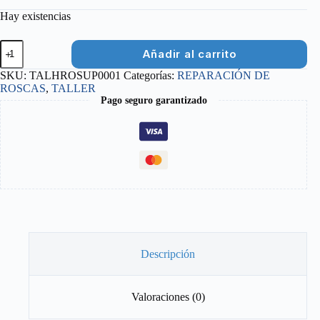
Hay existencias
MACHO
Añadir al carrito
DE
ROSCAR
SKU:
TALHROSUP0001
Categorías:
REPARACIÓN DE
SUPER
ROSCAS
,
TALLER
B
Pago seguro garantizado
3MM
X
0.5
cantidad
Descripción
Valoraciones (0)