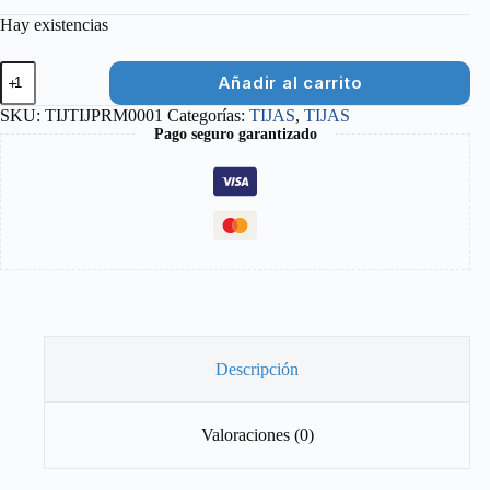
Hay existencias
TIJA
Añadir al carrito
31,6
MM
SKU:
TIJTIJPRM0001
Categorías:
TIJAS
,
TIJAS
NEGRO
Pago seguro garantizado
MARCA
PROMAX
cantidad
Descripción
Valoraciones (0)