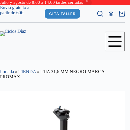
Julio y agosto de 8:00 a 14:00 tardes cerradas
Saltar
Envio gratuito a
al
partir de 60€
CITA TALLER
Carro
contenido
de
comp
Portada
»
TIENDA
»
TIJA 31,6 MM NEGRO MARCA
PROMAX