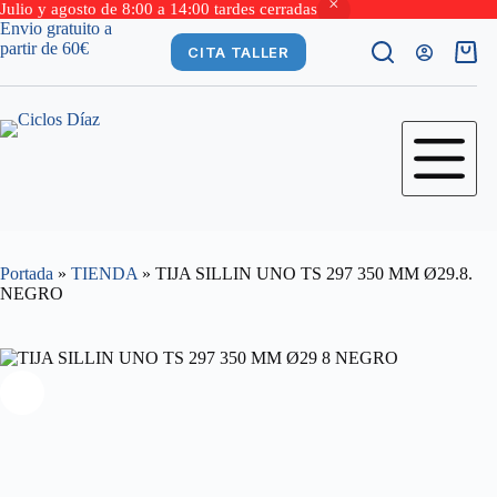
Julio y agosto de 8:00 a 14:00 tardes cerradas
Saltar
Envio gratuito a
al
partir de 60€
CITA TALLER
Carro
contenido
de
comp
Portada
»
TIENDA
»
TIJA SILLIN UNO TS 297 350 MM Ø29.8.
NEGRO