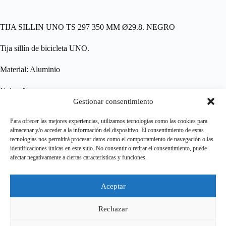
TIJA SILLIN UNO TS 297 350 MM Ø29.8. NEGRO
Tija sillín de bicicleta UNO.
Material: Aluminio
Color: Negro
Gestionar consentimiento
Ø: 29,8mm
Para ofrecer las mejores experiencias, utilizamos tecnologías como las cookies para
almacenar y/o acceder a la información del dispositivo. El consentimiento de estas
Largo: 350mm
tecnologías nos permitirá procesar datos como el comportamiento de navegación o las
identificaciones únicas en este sitio. No consentir o retirar el consentimiento, puede
afectar negativamente a ciertas características y funciones.
Aviso legal
Aceptar
Política de Privacidad
Política de cookies
Terminos y condiciones
Rechazar
Política de envios
CONTACTO