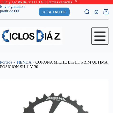
Julio y agosto de 8:00 a 14:00 tardes cerradas
Saltar
Envio gratuito a
al
partir de 60€
CITA TALLER
Carro
contenido
de
comp
Portada
»
TIENDA
»
CORONA MICHE LIGHT PRIM ULTIMA
POSICION SH 11V 30