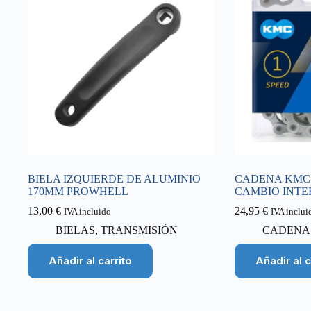
BIELA IZQUIERDE DE ALUMINIO
CADENA KMC E
170MM PROWHELL
CAMBIO INT
13,00
€
24,95
€
IVA incluido
IVA inclui
BIELAS
,
TRANSMISIÓN
CADENA
Añadir al carrito
Añadir al c