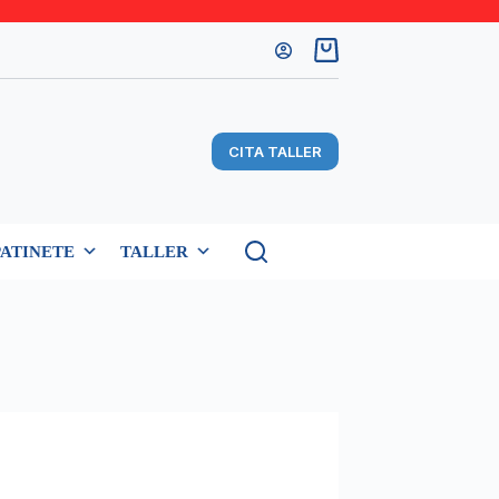
Carro
de
compra
CITA TALLER
PATINETE
TALLER