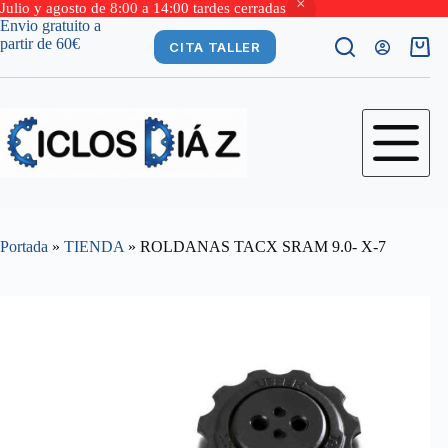
Julio y agosto de 8:00 a 14:00 tardes cerradas
Saltar
Envio gratuito a
al
partir de 60€
CITA TALLER
Carro
contenido
de
comp
Portada
»
TIENDA
»
ROLDANAS TACX SRAM 9.0- X-7