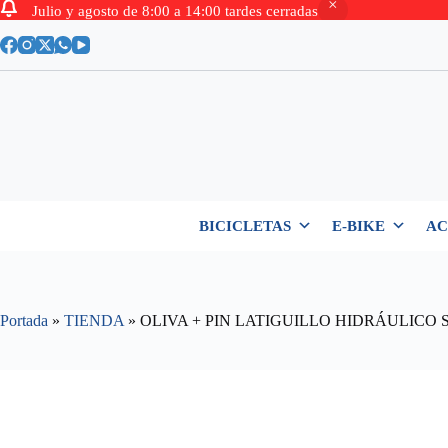
Julio y agosto de 8:00 a 14:00 tardes cerradas
Saltar
al
contenido
BICICLETAS
E-BIKE
AC
Portada
»
TIENDA
»
OLIVA + PIN LATIGUILLO HIDRÁULICO 