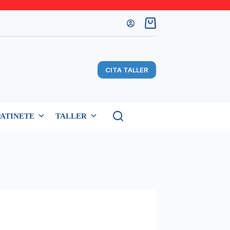
Carro
de
compra
CITA TALLER
PATINETE
TALLER