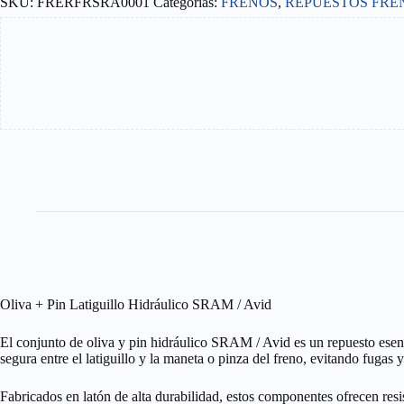
SKU:
FRERFRSRA0001
Categorías:
FRENOS
,
REPUESTOS FRE
HIDRÁULICO
SRAM
/
AVID
cantidad
Oliva + Pin Latiguillo Hidráulico SRAM / Avid
El conjunto de oliva y pin hidráulico SRAM / Avid es un repuesto esenc
segura entre el latiguillo y la maneta o pinza del freno, evitando fugas 
Fabricados en latón de alta durabilidad, estos componentes ofrecen resi