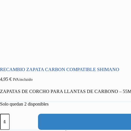
RECAMBIO ZAPATA CARBON COMPATIBLE SHIMANO
4,95
€
IVA incluido
ZAPATAS DE CORCHO PARA LLANTAS DE CARBONO – 55
Solo quedan 2 disponibles
RECAMBIO
ZAPATA
CARBON
COMPATIBLE