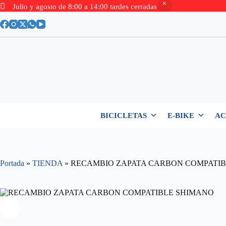
Julio y agosto de 8:00 a 14:00 tardes cerradas
Saltar
al
contenido
BICICLETAS
E-BIKE
AC
Portada
»
TIENDA
»
RECAMBIO ZAPATA CARBON COMPATI