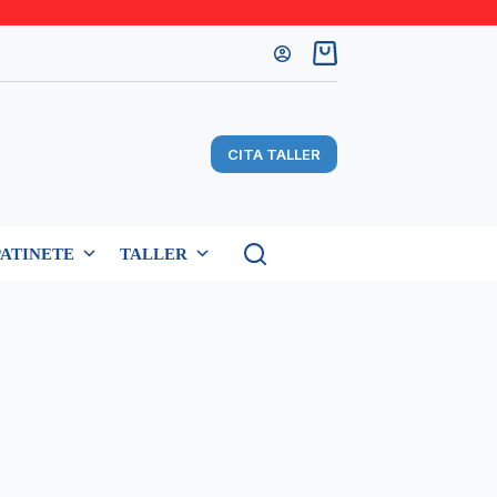
Carro
de
compra
CITA TALLER
PATINETE
TALLER