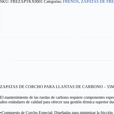
SKU:
FREZAPTKX0001
Categorías:
FRENOS
,
ZAPATAS DE FR
SHIMANO
cantidad
ZAPATAS DE CORCHO PARA LLANTAS DE CARBONO – 55
El mantenimiento de las ruedas de carbono requiere componentes especí
altos estándares de calidad para ofrecer una gestión térmica superior d
•Compuesto de Corcho Especial: Diseñadas para minimizar la fricción ab