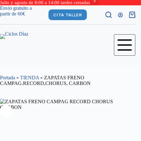
Julio y agosto de 8:00 a 14:00 tardes cerradas
Saltar
Envio gratuito a
al
partir de 60€
CITA TALLER
Carro
contenido
de
comp
Portada
»
TIENDA
»
ZAPATAS FRENO
CAMPAG.RECORD,CHORUS, CARBON