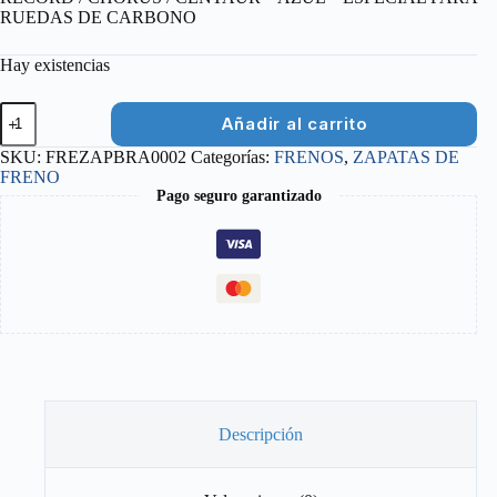
RUEDAS DE CARBONO
Hay existencias
ZAPATAS
Añadir al carrito
FRENO
CAMPAG.RECORD,CHORUS,
SKU:
FREZAPBRA0002
Categorías:
FRENOS
,
ZAPATAS DE
CARBON
FRENO
cantidad
Pago seguro garantizado
Descripción