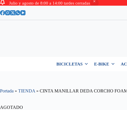
Julio y agosto de 8:00 a 14:00 tardes cerradas
Saltar
al
contenido
BICICLETAS
E-BIKE
AC
Portada
»
TIENDA
»
CINTA MANILLAR DEDA CORCHO FOAM
AGOTADO