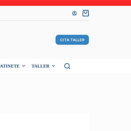
Carro
de
compra
CITA TALLER
PATINETE
TALLER