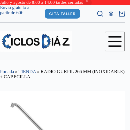
Julio y agosto de 8:00 a 14:00 tardes cerradas
Saltar
Envio gratuito a
al
partir de 60€
CITA TALLER
Carro
contenido
de
comp
Portada
»
TIENDA
»
RADIO GURPIL 266 MM (INOXIDABLE)
+ CABECILLA