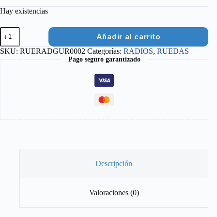
Hay existencias
RADIO
Añadir al carrito
GURPIL
266
SKU:
RUERADGUR0002
Categorías:
RADIOS
,
RUEDAS
MM
Pago seguro garantizado
(INOXIDABLE)
+
CABECILLA
cantidad
Descripción
Valoraciones (0)